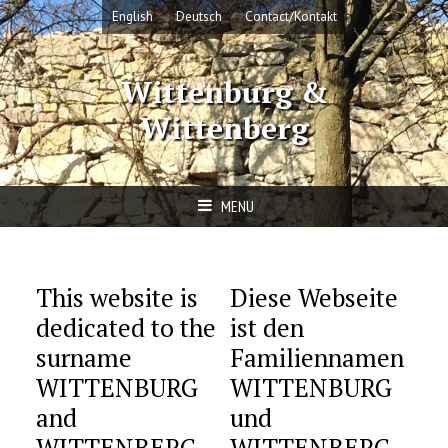
Skip
English
Deutsch
Contact/Kontakt
to
content
Wittenburg &
Wittenberg
MENU
This website is
Diese Webseite
dedicated to the
ist den
surname
Familiennamen
WITTENBURG
WITTENBURG
and
und
WITTENBERG.
WITTENBERG