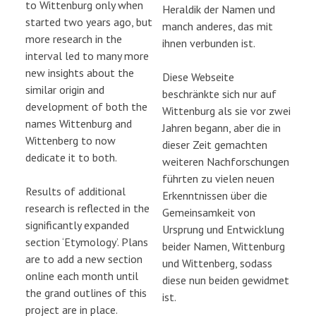
to Wittenburg only when
Heraldik der Namen und
started two years ago, but
manch anderes, das mit
more research in the
ihnen verbunden ist.
interval led to many more
new insights about the
Diese Webseite
similar origin and
beschränkte sich nur auf
development of both the
Wittenburg als sie vor zwei
names Wittenburg and
Jahren begann, aber die in
Wittenberg to now
dieser Zeit gemachten
dedicate it to both.
weiteren Nachforschungen
führten zu vielen neuen
Results of additional
Erkenntnissen über die
research is reflected in the
Gemeinsamkeit von
significantly expanded
Ursprung und Entwicklung
section ‘Etymology’. Plans
beider Namen, Wittenburg
are to add a new section
und Wittenberg, sodass
online each month until
diese nun beiden gewidmet
the grand outlines of this
ist.
project are in place.