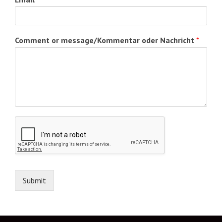
Comment or message/Kommentar oder Nachricht
*
Submit