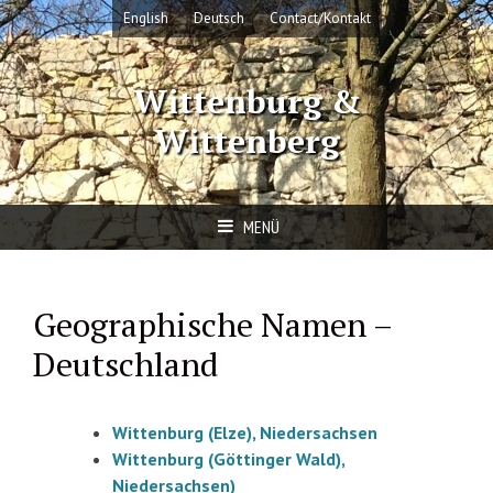
Springe
English
Deutsch
Contact/Kontakt
zum
Inhalt
Wittenburg &
Wittenberg
MENÜ
Geographische Namen –
Deutschland
Wittenburg (Elze), Niedersachsen
Wittenburg (Göttinger Wald),
Niedersachsen)